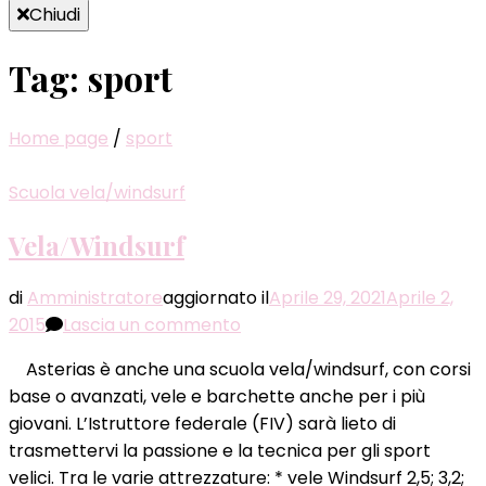
Chiudi
Tag:
sport
Home page
/
sport
Scuola vela/windsurf
Vela/Windsurf
di
Amministratore
aggiornato il
Aprile 29, 2021
Aprile 2,
su
2015
Lascia un commento
Vela/Windsurf
Asterias è anche una scuola vela/windsurf, con corsi
base o avanzati, vele e barchette anche per i più
giovani. L’Istruttore federale (FIV) sarà lieto di
trasmettervi la passione e la tecnica per gli sport
velici. Tra le varie attrezzature: * vele Windsurf 2,5; 3,2;